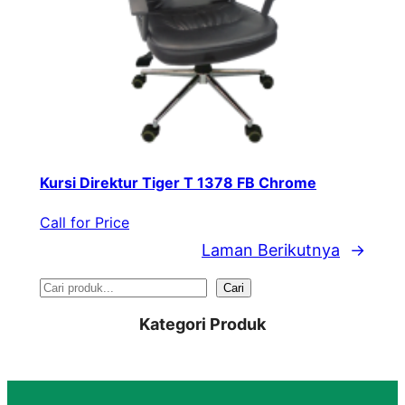
Kursi Direktur Tiger T 1378 FB Chrome
Call for Price
Laman Berikutnya
→
S
Cari
e
Kategori Produk
a
r