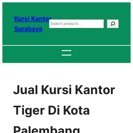
Lewati
ke
Kursi Kantor
S
konten
Surabaya
e
a
r
c
h
Jual Kursi Kantor
Tiger Di Kota
Palembang