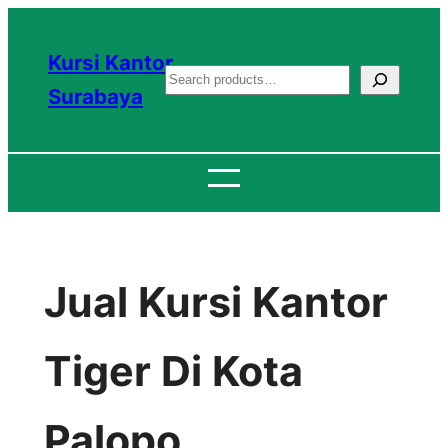
Lewati
ke
Kursi Kantor
S
konten
Surabaya
e
a
r
c
h
Jual Kursi Kantor
Tiger Di Kota
Palopo