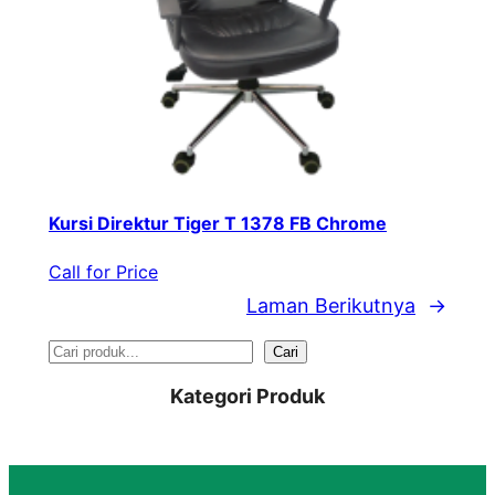
Kursi Direktur Tiger T 1378 FB Chrome
Call for Price
Laman Berikutnya
→
S
Cari
e
Kategori Produk
a
r