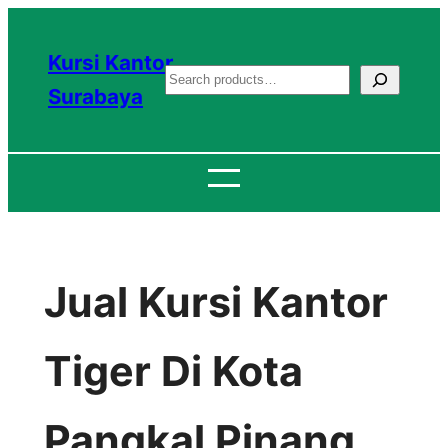
Lewati
ke
Kursi Kantor
S
konten
Surabaya
e
a
r
c
h
Jual Kursi Kantor
Tiger Di Kota
Pangkal Pinang