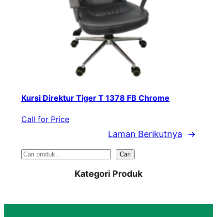
Kursi Direktur Tiger T 1378 FB Chrome
Call for Price
Laman Berikutnya
→
S
Cari
e
Kategori Produk
a
r