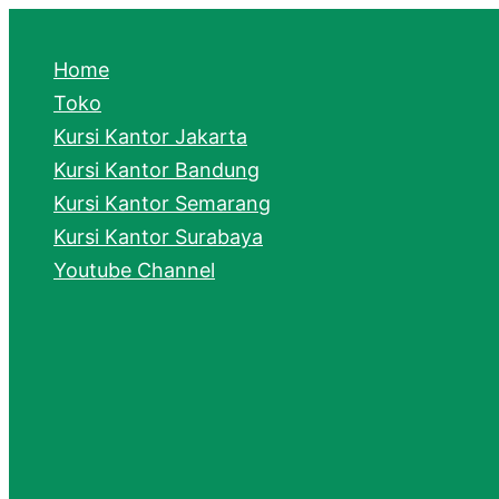
e
a
Home
r
Toko
Kursi Kantor Jakarta
c
Kursi Kantor Bandung
h
Kursi Kantor Semarang
Kursi Kantor Surabaya
Youtube Channel