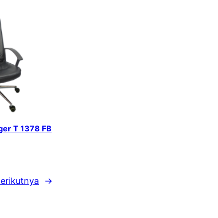
iger T 1378 FB
erikutnya
→