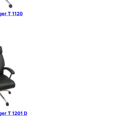
iger T 1120
iger T 1201 D