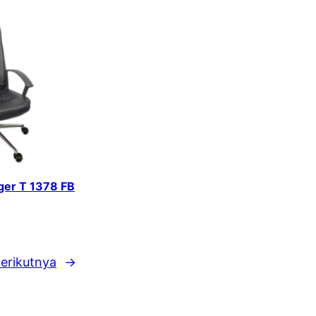
iger T 1378 FB
erikutnya
→