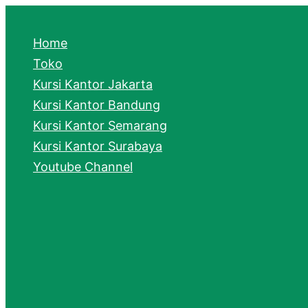
e
a
Home
r
Toko
Kursi Kantor Jakarta
c
Kursi Kantor Bandung
h
Kursi Kantor Semarang
Kursi Kantor Surabaya
Youtube Channel