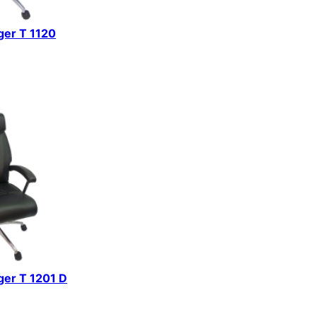
iger T 1120
iger T 1201 D