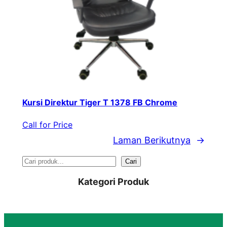
Kursi Direktur Tiger T 1378 FB Chrome
Call for Price
Laman Berikutnya
→
S
Cari
e
Kategori Produk
a
r