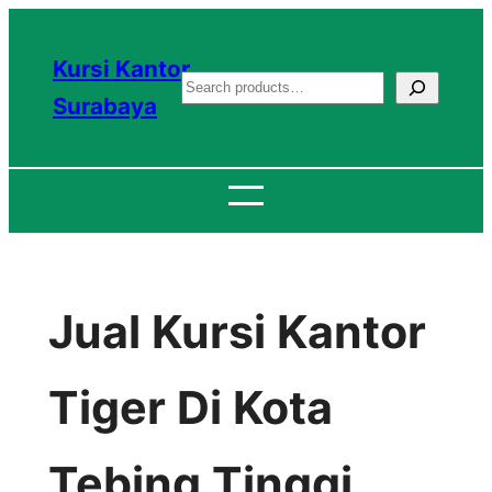
Lewati
ke
Kursi Kantor
S
konten
Surabaya
e
a
r
c
h
Jual Kursi Kantor
Tiger Di Kota
Tebing Tinggi