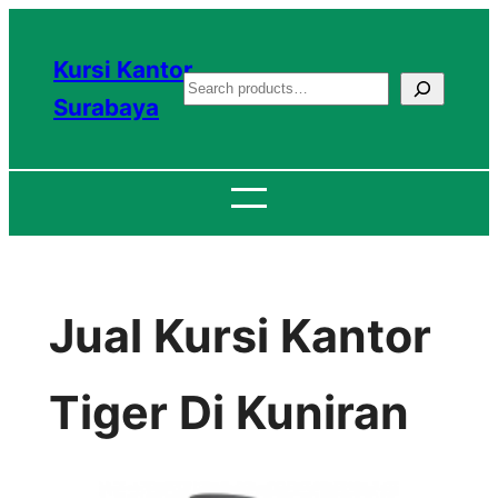
Lewati
ke
Kursi Kantor
S
konten
Surabaya
e
a
r
c
h
Jual Kursi Kantor
Tiger Di Kuniran