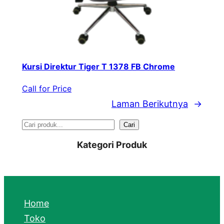
Kursi Direktur Tiger T 1378 FB Chrome
Call for Price
Laman Berikutnya
→
S
Cari
e
Kategori Produk
a
r
c
Home
h
Toko