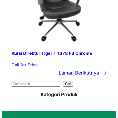
Kursi Direktur Tiger T 1378 FB Chrome
Call for Price
Laman Berikutnya
→
S
Cari
e
Kategori Produk
a
r