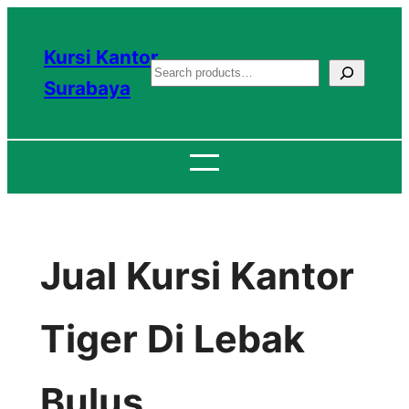
Lewati
ke
Kursi Kantor
S
konten
Surabaya
e
a
r
c
h
Jual Kursi Kantor
Tiger Di Lebak
Bulus