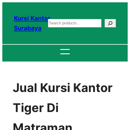
Lewati
ke
Kursi Kantor
S
konten
Surabaya
e
a
r
c
h
Jual Kursi Kantor
Tiger Di
Matraman