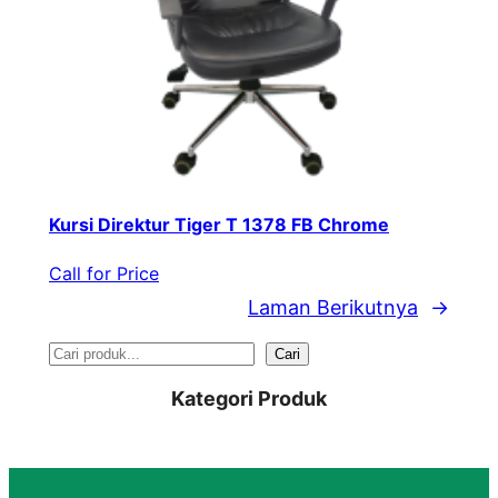
Kursi Direktur Tiger T 1378 FB Chrome
Call for Price
Laman Berikutnya
→
S
Cari
e
Kategori Produk
a
r