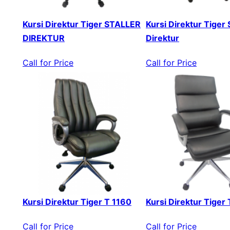
Kursi Direktur Tiger STALLER
Kursi Direktur Tiger 
DIREKTUR
Direktur
Call for Price
Call for Price
Kursi Direktur Tiger T 1160
Kursi Direktur Tiger
Call for Price
Call for Price