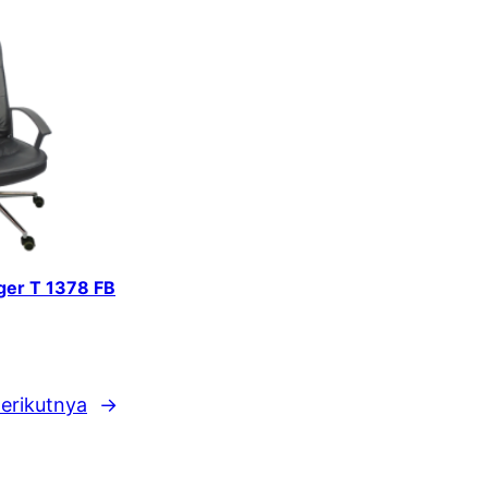
iger T 1378 FB
erikutnya
→