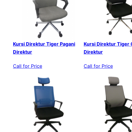
Kursi Direktur Tiger Pagani
Kursi Direktur Tiger
Direktur
Direktur
Call for Price
Call for Price