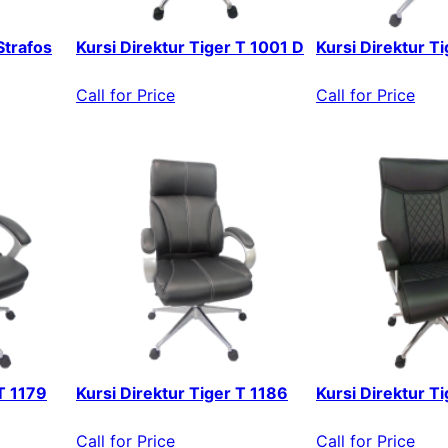
Strafos
Kursi Direktur Tiger T 1001 D
Kursi Direktur T
Call for Price
Call for Price
 T 1179
Kursi Direktur Tiger T 1186
Kursi Direktur T
Call for Price
Call for Price