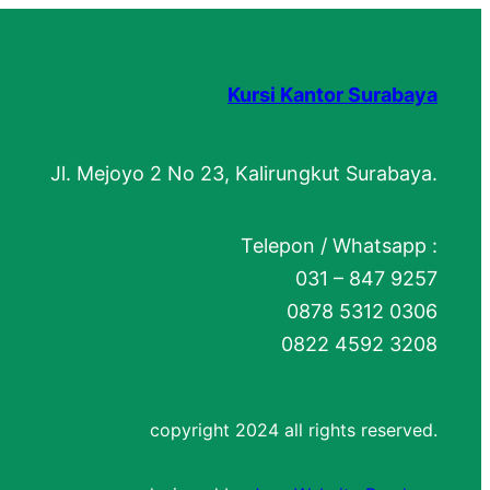
Kursi Kantor Surabaya
Jl. Mejoyo 2 No 23, Kalirungkut Surabaya.
Telepon / Whatsapp :
031 – 847 9257
0878 5312 0306
0822 4592 3208
copyright 2024 all rights reserved.