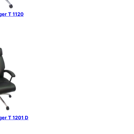
iger T 1120
iger T 1201 D