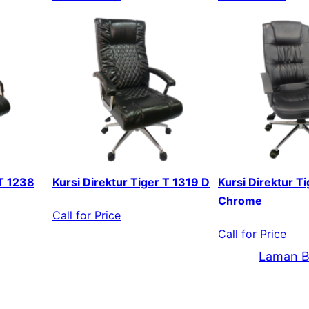
 T 1238
Kursi Direktur Tiger T 1319 D
Kursi Direktur T
Chrome
Call for Price
Call for Price
Laman B