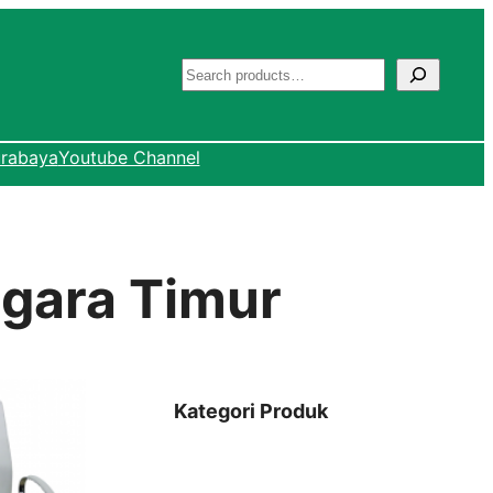
S
e
urabaya
Youtube Channel
a
r
c
ggara Timur
h
Kategori Produk