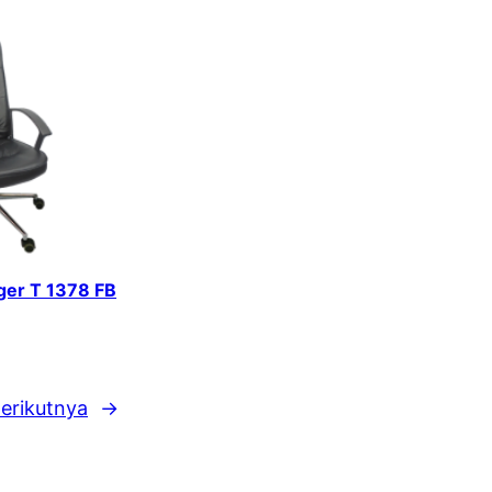
iger T 1378 FB
erikutnya
→