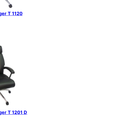
iger T 1120
iger T 1201 D