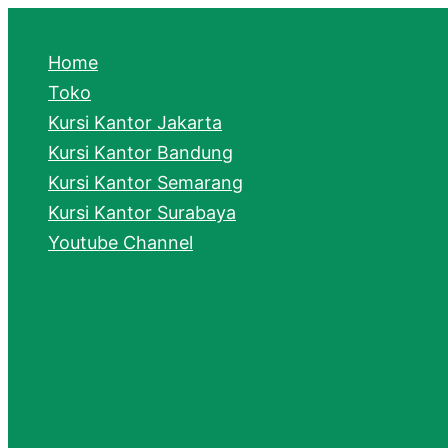
e
a
Home
r
Toko
Kursi Kantor Jakarta
c
Kursi Kantor Bandung
h
Kursi Kantor Semarang
Kursi Kantor Surabaya
Youtube Channel