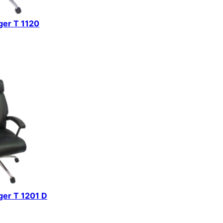
iger T 1120
iger T 1201 D