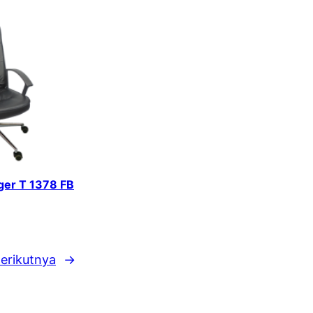
iger T 1378 FB
erikutnya
→