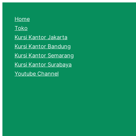
e
a
Home
r
Toko
Kursi Kantor Jakarta
c
Kursi Kantor Bandung
h
Kursi Kantor Semarang
Kursi Kantor Surabaya
Youtube Channel