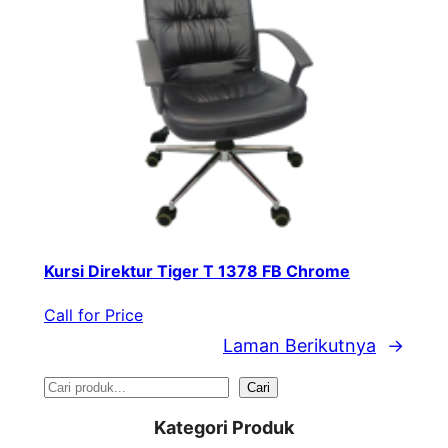
Kursi Direktur Tiger T 1378 FB Chrome
Call for Price
Laman Berikutnya
→
S
Cari
e
Kategori Produk