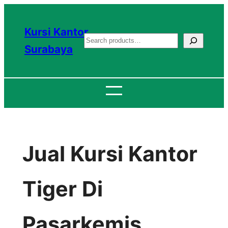
Lewati
ke
Kursi Kantor
S
konten
Surabaya
e
a
r
c
h
Jual Kursi Kantor
Tiger Di
Pasarkemis