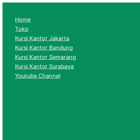
e
a
Home
r
Toko
Kursi Kantor Jakarta
c
Kursi Kantor Bandung
h
Kursi Kantor Semarang
Kursi Kantor Surabaya
Youtube Channel