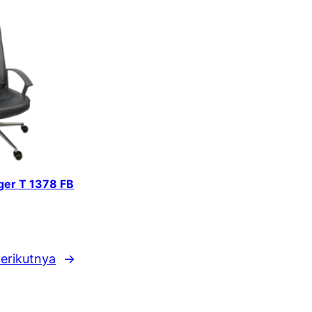
iger T 1378 FB
erikutnya
→