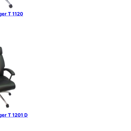
iger T 1120
iger T 1201 D