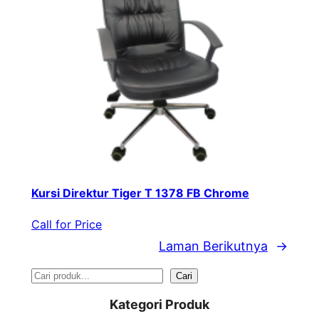
Kursi Direktur Tiger T 1378 FB Chrome
Call for Price
Laman Berikutnya
→
S
Cari
e
Kategori Produk