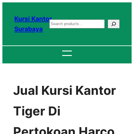
Lewati
ke
Kursi Kantor
S
konten
Surabaya
e
a
r
c
h
Jual Kursi Kantor
Tiger Di
Pertokoan Harco