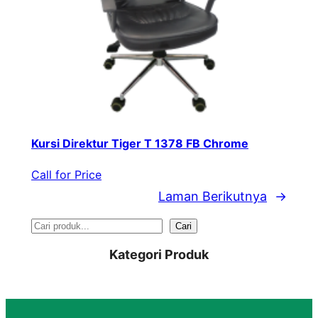
Kursi Direktur Tiger T 1378 FB Chrome
Call for Price
Laman Berikutnya
→
S
Cari
e
Kategori Produk
a
r