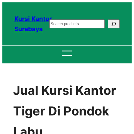
Lewati
ke
Kursi Kantor
S
konten
Surabaya
e
a
r
c
h
Jual Kursi Kantor
Tiger Di Pondok
Labu