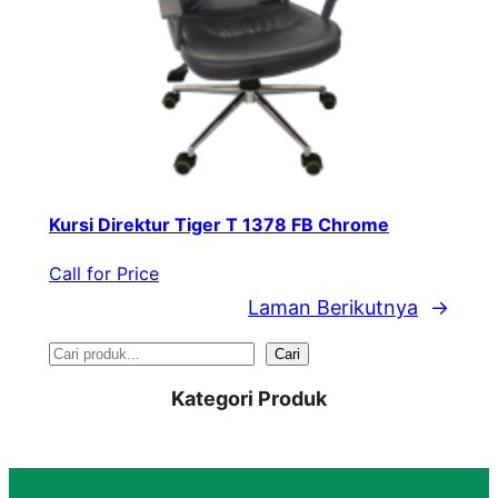
Kursi Direktur Tiger T 1378 FB Chrome
Call for Price
Laman Berikutnya
→
S
Cari
e
Kategori Produk
a
r