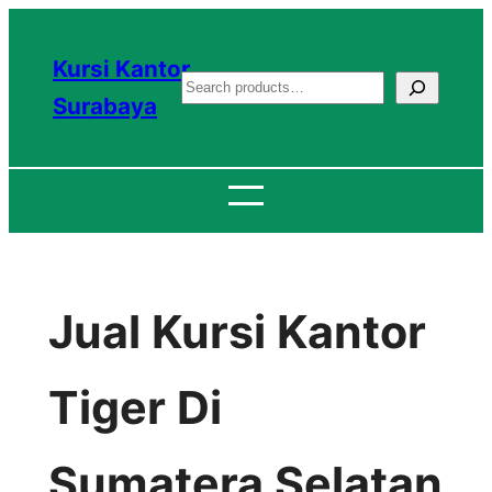
Lewati
ke
Kursi Kantor
S
konten
Surabaya
e
a
r
c
h
Jual Kursi Kantor
Tiger Di
Sumatera Selatan