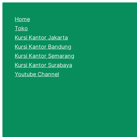
e
a
Home
r
Toko
Kursi Kantor Jakarta
c
Kursi Kantor Bandung
h
Kursi Kantor Semarang
Kursi Kantor Surabaya
Youtube Channel