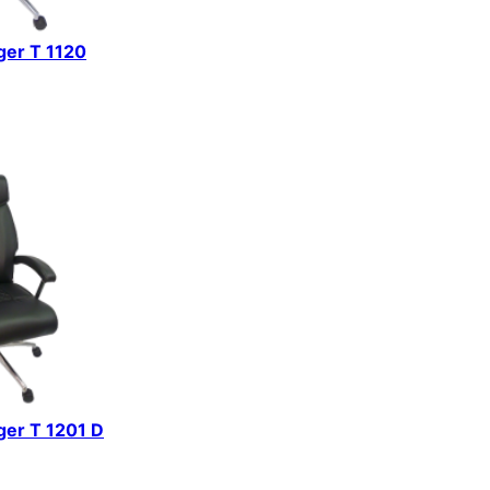
iger T 1120
iger T 1201 D