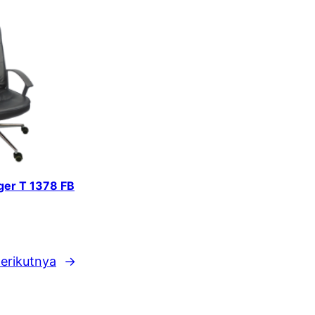
iger T 1378 FB
erikutnya
→