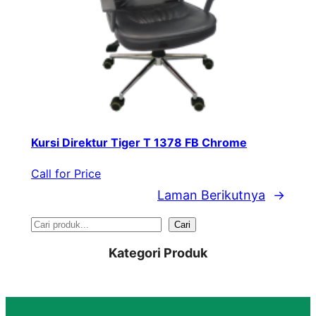
Kursi Direktur Tiger T 1378 FB Chrome
Call for Price
Laman Berikutnya
→
S
Cari
e
Kategori Produk
a
r