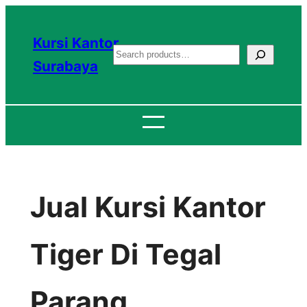
Lewati
ke
Kursi Kantor
S
konten
Surabaya
e
a
r
c
h
Jual Kursi Kantor
Tiger Di Tegal
Parang