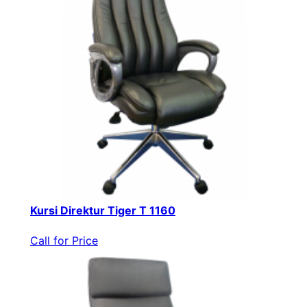
Kursi Direktur Tiger T 1160
Call for Price