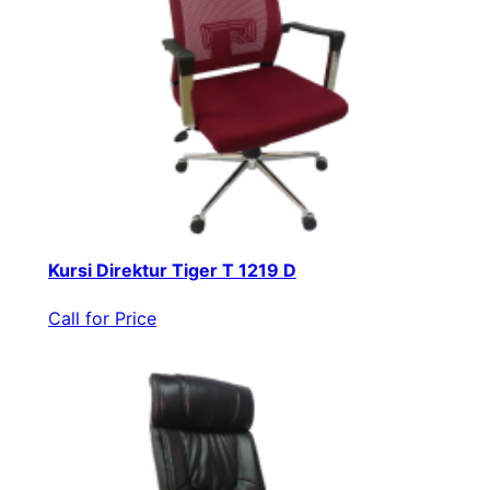
Kursi Direktur Tiger T 1219 D
Call for Price