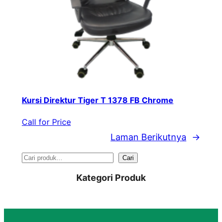
Kursi Direktur Tiger T 1378 FB Chrome
Call for Price
Laman Berikutnya
→
S
Cari
e
Kategori Produk
a
r