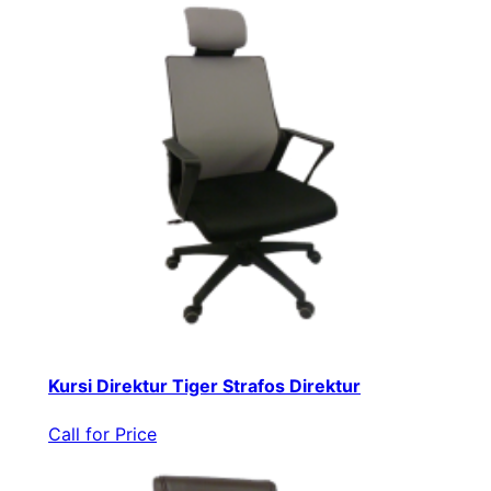
Kursi Direktur Tiger Strafos Direktur
Call for Price