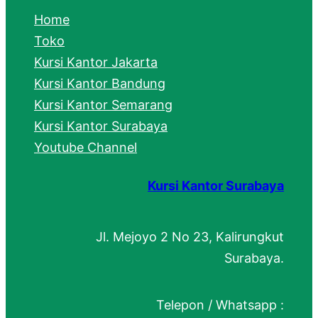
c
Home
h
Toko
Kursi Kantor Jakarta
Kursi Kantor Bandung
Kursi Kantor Semarang
Kursi Kantor Surabaya
Youtube Channel
Kursi Kantor Surabaya
Jl. Mejoyo 2 No 23, Kalirungkut
Surabaya.
Telepon / Whatsapp :