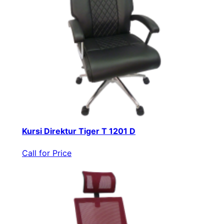
Kursi Direktur Tiger T 1201 D
Call for Price