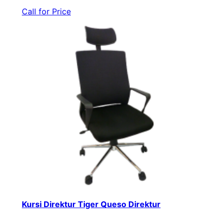
Call for Price
Kursi Direktur Tiger Queso Direktur