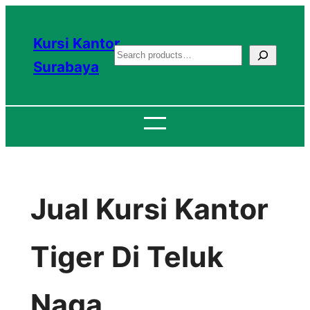
Lewati
ke
Kursi Kantor
S
konten
Surabaya
e
a
r
c
h
Jual Kursi Kantor
Tiger Di Teluk
Naga