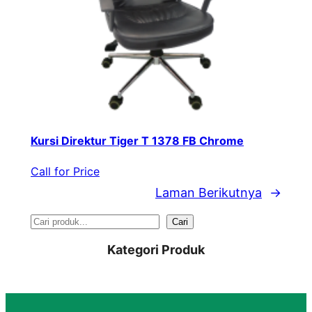
Kursi Direktur Tiger T 1378 FB Chrome
Call for Price
Laman Berikutnya
→
S
Cari
e
Kategori Produk
a
r