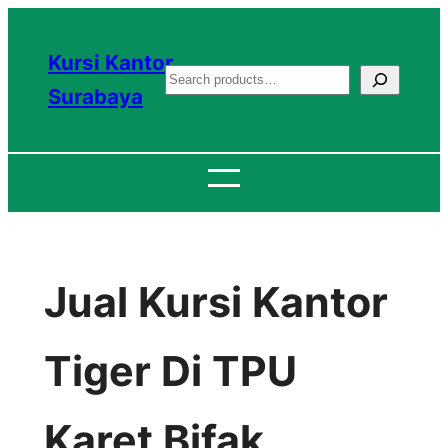
Lewati
ke
Kursi Kantor
S
konten
Surabaya
e
a
r
c
h
Jual Kursi Kantor
Tiger Di TPU
Karet Bifak