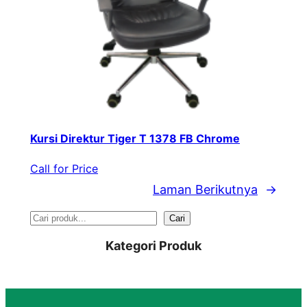
Kursi Direktur Tiger T 1378 FB Chrome
Call for Price
Laman Berikutnya
→
S
Cari
e
Kategori Produk
a
r