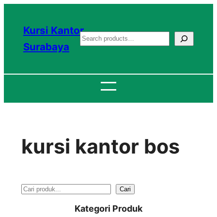
Lewati
ke
Kursi Kantor
S
konten
Surabaya
e
a
r
c
h
kursi kantor bos
S
Cari
e
Kategori Produk