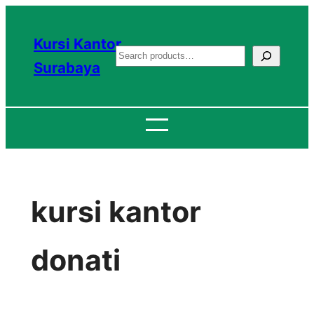
Lewati
ke
Kursi Kantor
S
konten
Surabaya
e
a
r
c
h
kursi kantor
donati