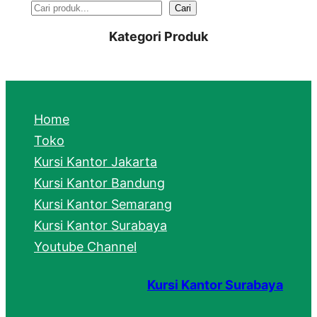
S
Cari
e
Kategori Produk
a
r
c
Home
h
Toko
Kursi Kantor Jakarta
Kursi Kantor Bandung
Kursi Kantor Semarang
Kursi Kantor Surabaya
Youtube Channel
Kursi Kantor Surabaya