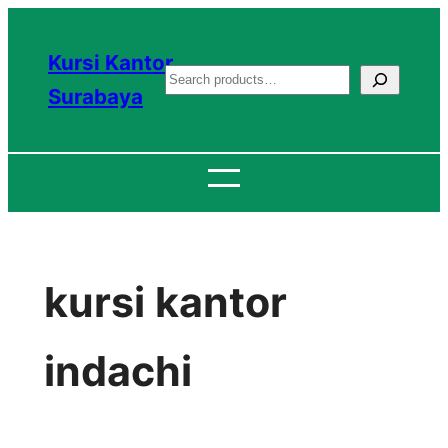
Lewati
ke
Kursi Kantor
S
konten
Surabaya
e
a
r
c
h
kursi kantor
indachi