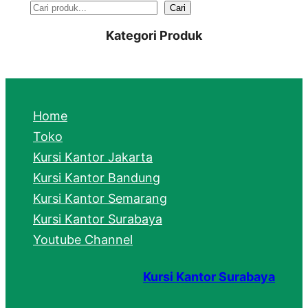
S
Cari
e
Kategori Produk
a
r
c
Home
h
Toko
Kursi Kantor Jakarta
Kursi Kantor Bandung
Kursi Kantor Semarang
Kursi Kantor Surabaya
Youtube Channel
Kursi Kantor Surabaya