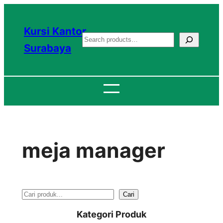
Lewati
ke
Kursi Kantor
S
konten
Surabaya
e
a
r
c
h
meja manager
S
Cari
e
Kategori Produk