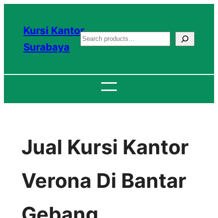
Lewati
ke
Kursi Kantor
S
konten
Surabaya
e
a
r
c
h
Jual Kursi Kantor
Verona Di Bantar
Gebang