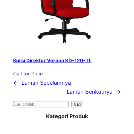
Kursi Direktur Verona KD-120-TL
Call for Price
←
Laman Sebelumnya
Laman Berikutnya
→
S
Cari
e
Kategori Produk
a