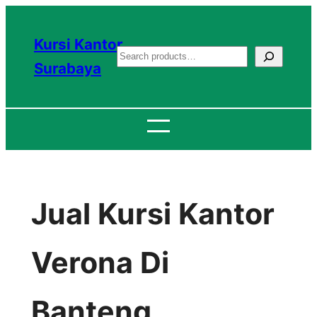
Lewati
ke
Kursi Kantor
S
konten
Surabaya
e
a
r
c
h
Jual Kursi Kantor
Verona Di
Banteng