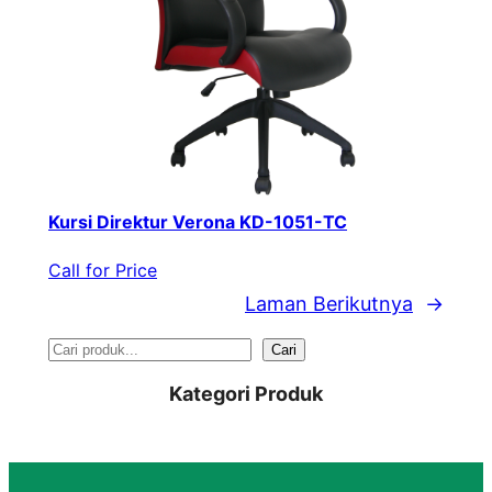
Kursi Direktur Verona KD-1051-TC
Call for Price
Laman Berikutnya
→
S
Cari
e
Kategori Produk
a
r