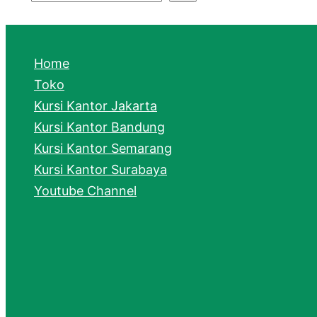
S
e
a
Home
r
Toko
Kursi Kantor Jakarta
c
Kursi Kantor Bandung
h
Kursi Kantor Semarang
Kursi Kantor Surabaya
Youtube Channel