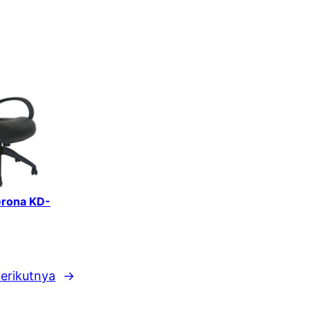
erona KD-
erikutnya
→