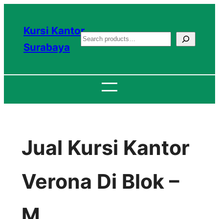
Lewati
ke
Kursi Kantor
S
konten
Surabaya
e
a
r
c
h
Jual Kursi Kantor
Verona Di Blok –
M