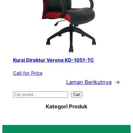
Kursi Direktur Verona KD-1051-TC
Call for Price
Laman Berikutnya
→
S
Cari
e
Kategori Produk
a
r