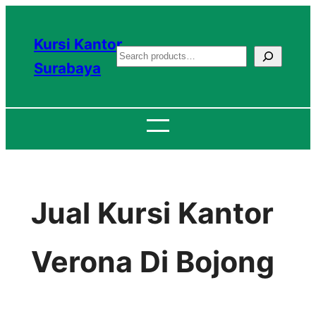
Lewati
ke
Kursi Kantor
S
konten
Surabaya
e
a
r
c
h
Jual Kursi Kantor
Verona Di Bojong