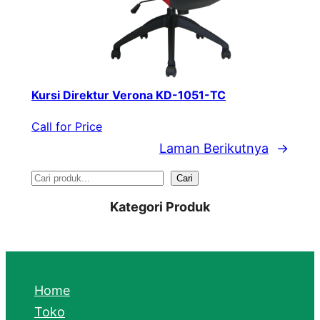
Kursi Direktur Verona KD-1051-TC
Call for Price
Laman Berikutnya
→
S
Cari
e
Kategori Produk
a
r
c
Home
h
Toko