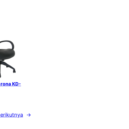
erona KD-
erikutnya
→