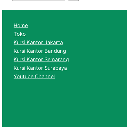
S
e
a
Home
r
Toko
Kursi Kantor Jakarta
c
Kursi Kantor Bandung
h
Kursi Kantor Semarang
Kursi Kantor Surabaya
Youtube Channel