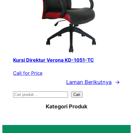
Kursi Direktur Verona KD-1051-TC
Call for Price
Laman Berikutnya
→
S
Cari
e
Kategori Produk
a
r