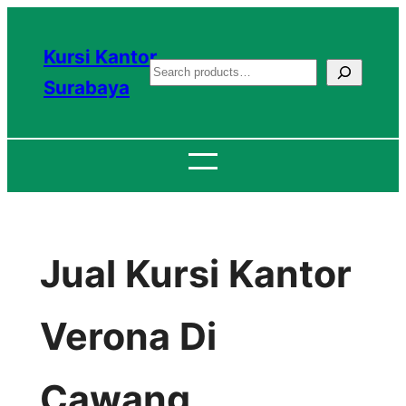
Lewati
ke
Kursi Kantor
S
konten
Surabaya
e
a
r
c
h
Jual Kursi Kantor
Verona Di
Cawang