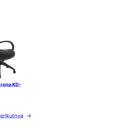
erona KD-
erikutnya
→