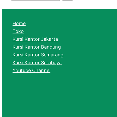
S
e
a
Home
r
Toko
Kursi Kantor Jakarta
c
Kursi Kantor Bandung
h
Kursi Kantor Semarang
Kursi Kantor Surabaya
Youtube Channel