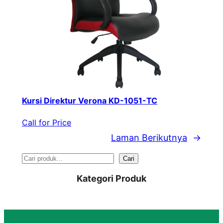
Kursi Direktur Verona KD-1051-TC
Call for Price
Laman Berikutnya
→
S
Cari
e
Kategori Produk
a
r