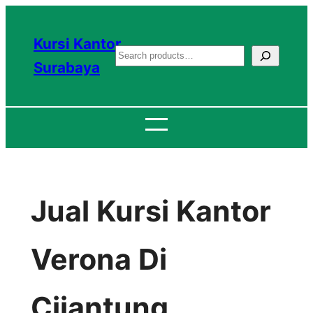
Lewati
ke
Kursi Kantor
S
konten
Surabaya
e
a
r
c
h
Jual Kursi Kantor
Verona Di
Cijantung