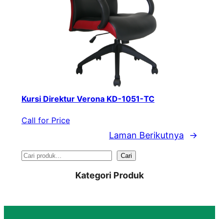
Kursi Direktur Verona KD-1051-TC
Call for Price
Laman Berikutnya
→
S
Cari
e
Kategori Produk
a
r