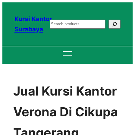
Lewati
ke
Kursi Kantor
S
konten
Surabaya
e
a
r
c
h
Jual Kursi Kantor
Verona Di Cikupa
Tangerang