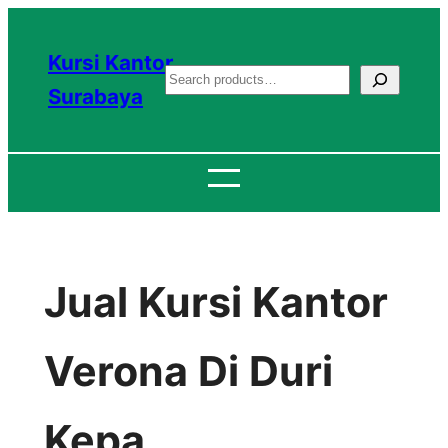
Lewati
ke
Kursi Kantor
S
konten
Surabaya
e
a
r
c
h
Jual Kursi Kantor
Verona Di Duri
Kepa