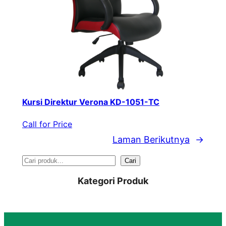
Kursi Direktur Verona KD-1051-TC
Call for Price
Laman Berikutnya
→
S
Cari
e
Kategori Produk
a
r