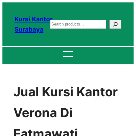
Lewati
ke
Kursi Kantor
S
konten
Surabaya
e
a
r
c
h
Jual Kursi Kantor
Verona Di
Fatmawati