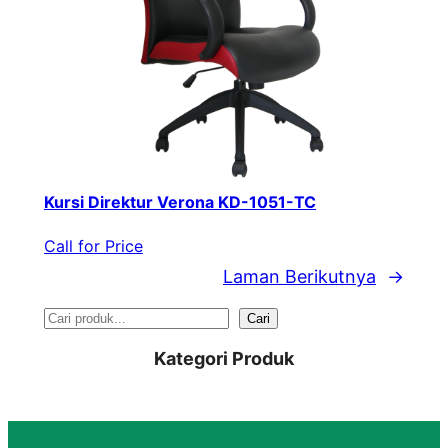
Kursi Direktur Verona KD-1051-TC
Call for Price
Laman Berikutnya
→
S
Cari
e
Kategori Produk
a
r