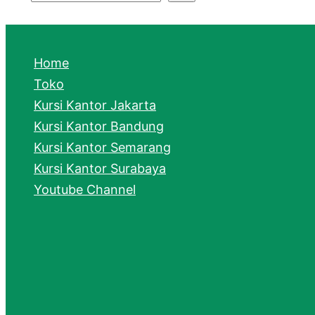
S
e
a
Home
r
Toko
Kursi Kantor Jakarta
c
Kursi Kantor Bandung
h
Kursi Kantor Semarang
Kursi Kantor Surabaya
Youtube Channel