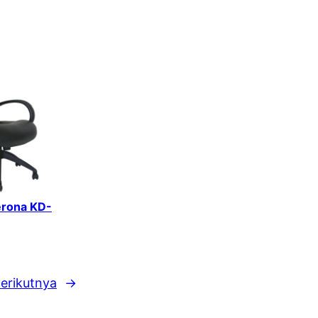
erona KD-
erikutnya
→