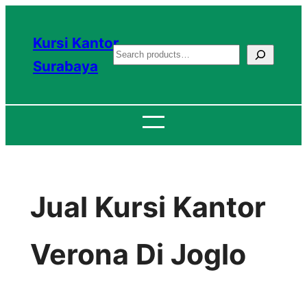
Lewati
ke
Kursi Kantor
S
konten
Surabaya
e
a
r
c
h
Jual Kursi Kantor
Verona Di Joglo