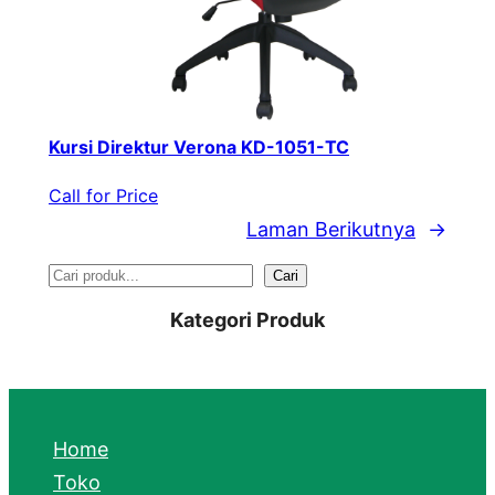
Kursi Direktur Verona KD-1051-TC
Call for Price
Laman Berikutnya
→
S
Cari
e
Kategori Produk
a
r
c
Home
h
Toko