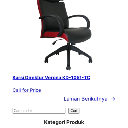
Kursi Direktur Verona KD-1051-TC
Call for Price
Laman Berikutnya
→
S
Cari
e
Kategori Produk