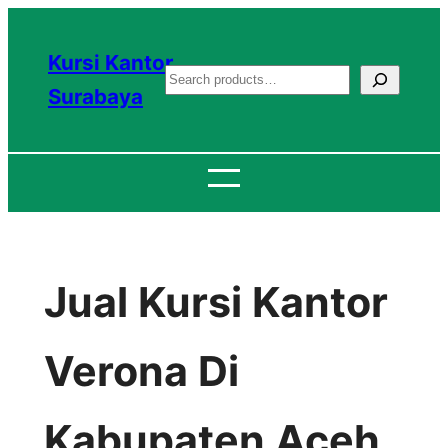
Lewati
ke
Kursi Kantor
S
konten
Surabaya
e
a
r
c
h
Jual Kursi Kantor
Verona Di
Kabupaten Aceh