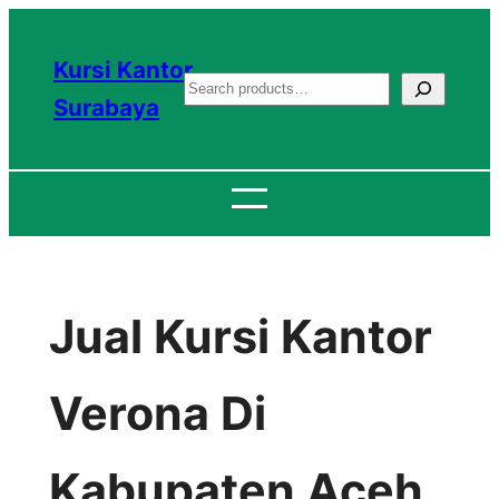
Lewati
ke
Kursi Kantor
S
konten
Surabaya
e
a
r
c
h
Jual Kursi Kantor
Verona Di
Kabupaten Aceh