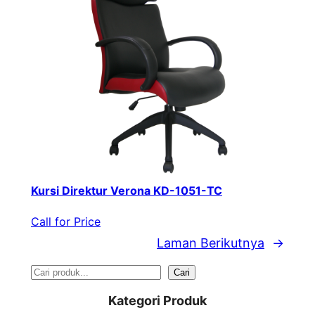
Kursi Direktur Verona KD-1051-TC
Call for Price
Laman Berikutnya
→
S
Cari
e
Kategori Produk