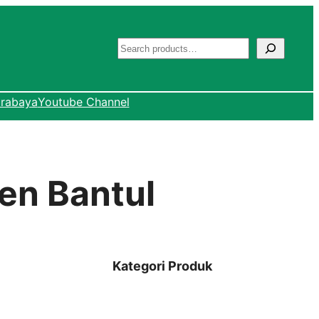
S
e
urabaya
Youtube Channel
a
r
c
en Bantul
h
Kategori Produk