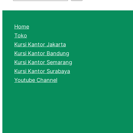
S
e
a
Home
r
Toko
Kursi Kantor Jakarta
c
Kursi Kantor Bandung
h
Kursi Kantor Semarang
Kursi Kantor Surabaya
Youtube Channel