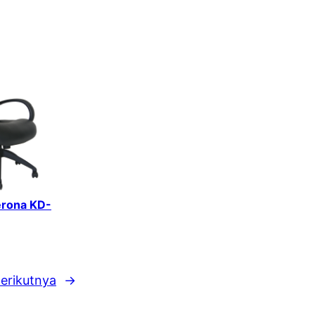
erona KD-
erikutnya
→