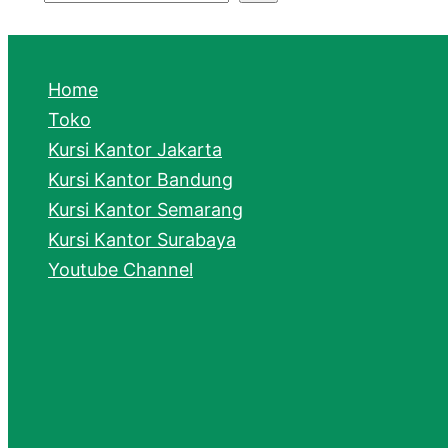
S
e
a
Home
r
Toko
Kursi Kantor Jakarta
c
Kursi Kantor Bandung
h
Kursi Kantor Semarang
Kursi Kantor Surabaya
Youtube Channel