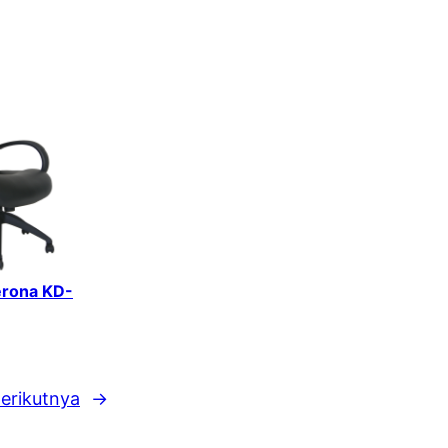
erona KD-
erikutnya
→