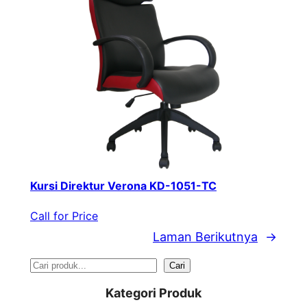
Kursi Direktur Verona KD-1051-TC
Call for Price
Laman Berikutnya
→
S
Cari
e
Kategori Produk