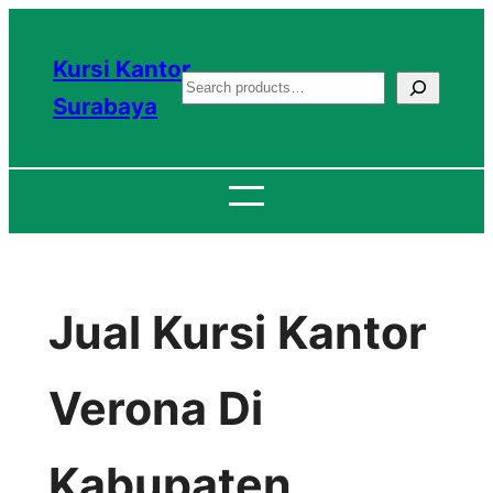
Lewati
ke
Kursi Kantor
S
konten
Surabaya
e
a
r
c
h
Jual Kursi Kantor
Verona Di
Kabupaten