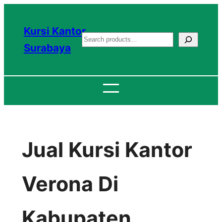
Lewati
ke
Kursi Kantor
S
konten
Surabaya
e
a
r
c
h
Jual Kursi Kantor
Verona Di
Kabupaten