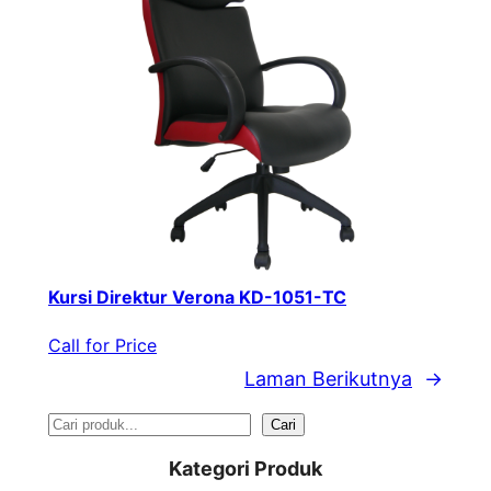
Kursi Direktur Verona KD-1051-TC
Call for Price
Laman Berikutnya
→
S
Cari
e
Kategori Produk