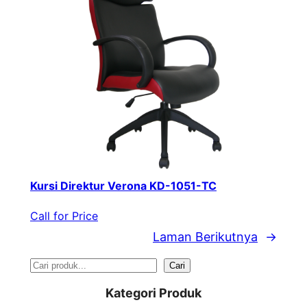
Kursi Direktur Verona KD-1051-TC
Call for Price
Laman Berikutnya
→
S
Cari
e
Kategori Produk