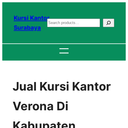
Lewati
ke
Kursi Kantor
S
konten
Surabaya
e
a
r
c
h
Jual Kursi Kantor
Verona Di
Kabupaten