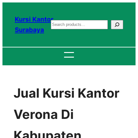
Lewati
ke
Kursi Kantor
S
konten
Surabaya
e
a
r
c
h
Jual Kursi Kantor
Verona Di
Kabupaten