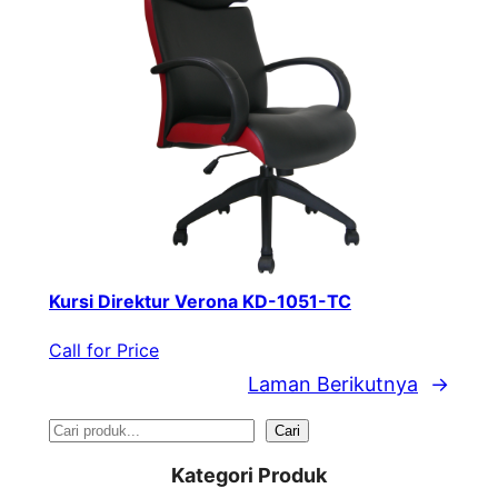
Kursi Direktur Verona KD-1051-TC
Call for Price
Laman Berikutnya
→
S
Cari
e
Kategori Produk