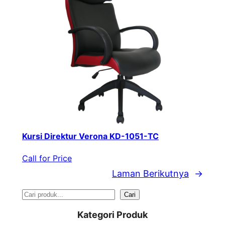
Kursi Direktur Verona KD-1051-TC
Call for Price
Laman Berikutnya
→
S
Cari
e
Kategori Produk