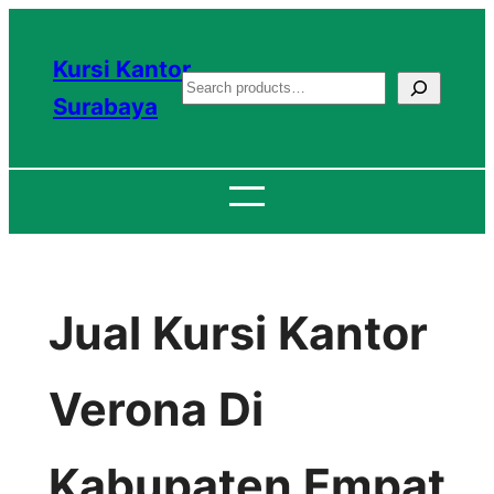
Lewati
ke
Kursi Kantor
S
konten
Surabaya
e
a
r
c
h
Jual Kursi Kantor
Verona Di
Kabupaten Empat