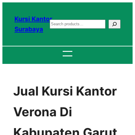
Lewati
ke
Kursi Kantor
S
konten
Surabaya
e
a
r
c
h
Jual Kursi Kantor
Verona Di
Kabupaten Garut