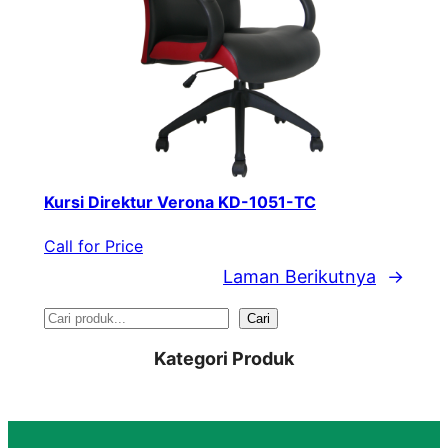
Kursi Direktur Verona KD-1051-TC
Call for Price
Laman Berikutnya
→
S
Cari
e
Kategori Produk
a
r